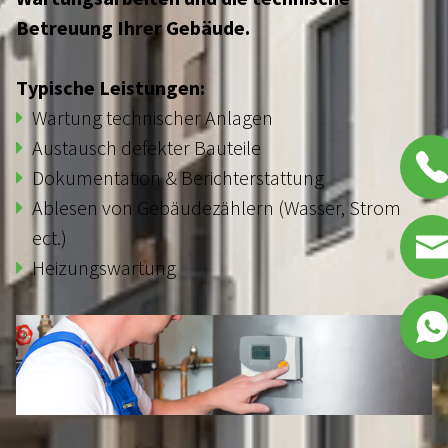
Betreuung Ihrer Gebäude.
LEISTUNGEN
Typische Leistungen:
Wartung technischer Anlagen
HAUSMEISTERSERVICE
Austausch defekter Bauteile
Dokumentation & Berichterstattung
WINTERDIENST
Ablesen von Gebäudezählern (Wasser, Strom
ect.)
GRÜNFLÄCHENPFLEGE
Heizungswartung
REINIGUNGSDIENSTE
OBJEKTINSTANDHALTUNG
BAU- & PFLASTERARBEITEN