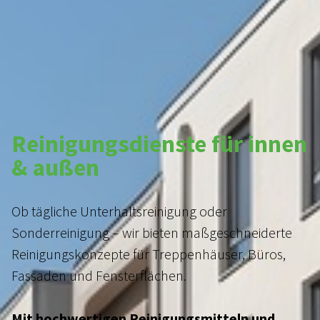
Reinigungsdienste für innen
& außen
Ob tägliche Unterhaltsreinigung oder
Sonderreinigung – wir bieten maßgeschneiderte
Reinigungskonzepte für Treppenhäuser, Büros,
HOME
Fassaden und Fensterflächen.
ÜBER UNS
Mit hochwertigen Reinigungsmitteln und