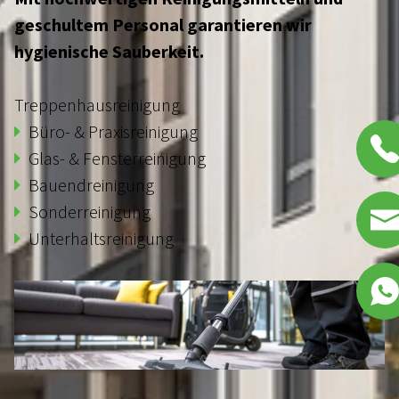
geschultem Personal garantieren wir
hygienische Sauberkeit.
LEISTUNGEN
Treppenhausreinigung
HAUSMEISTERSERVICE
Büro- & Praxisreinigung
Glas- & Fensterreinigung
WINTERDIENST
Bauendreinigung
Sonderreinigung
GRÜNFLÄCHENPFLEGE
Unterhaltsreinigung
REINIGUNGSDIENSTE
OBJEKTINSTANDHALTUNG
BAU- & PFLASTERARBEITEN